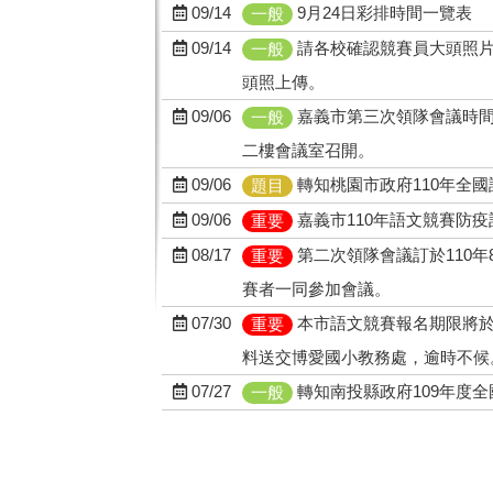
09/14
9月24日彩排時間一覽表
一般
09/14
請各校確認競賽員大頭照片
一般
頭照上傳。
09/06
嘉義市第三次領隊會議時間訂
一般
二樓會議室召開。
09/06
轉知桃園市政府110年全
題目
09/06
嘉義市110年語文競賽防疫
重要
08/17
第二次領隊會議訂於110年
重要
賽者一同參加會議。
07/30
本市語文競賽報名期限將於
重要
料送交博愛國小教務處，逾時不候
07/27
轉知南投縣政府109年度
一般